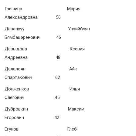
Гришина Мария
Александровна 56
Даваахуу Улзийбуян
Бямбацэрэнович 46
Давыдова Ксения
Андреевна 48
Далалоян Айк
Спартакович 62
Долженков Илья
Олегович 45
Дубровкин Максим
Егорович 42
Егунов Глеб